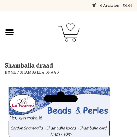
0 Artikelen - €0,00
Home
Jewerly
Decoratie
Shamballa draad
HOME
/
SHAMBALLA DRAAD
Over Axelle & Din Hobby
Corner