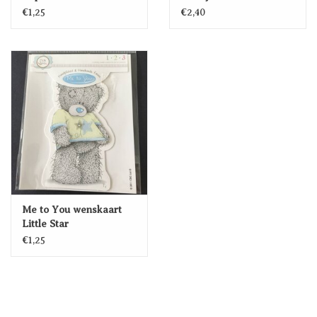
€1,25
€2,40
Me to You wenskaart
Little Star
€1,25