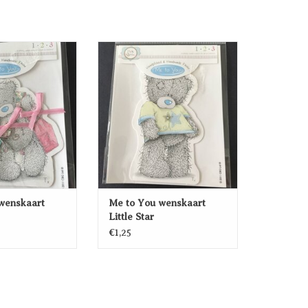
skaart Shopaholic
Me to You wenskaart Little Star
EGEN AAN
TOEVOEGEN AAN
ELWAGEN
WINKELWAGEN
wenskaart
Me to You wenskaart
Little Star
€1,25