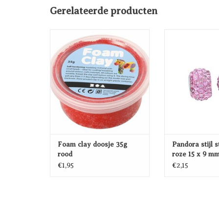
Gerelateerde producten
Foam clay doosje 35g rood
Pandora stijl stra
x 9 
TOEVOEGEN AAN
WINKELWAGEN
TOEVOEG
WINKEL
Foam clay doosje 35g
Pandora stijl s
rood
roze 15 x 9 m
€1,95
€2,15