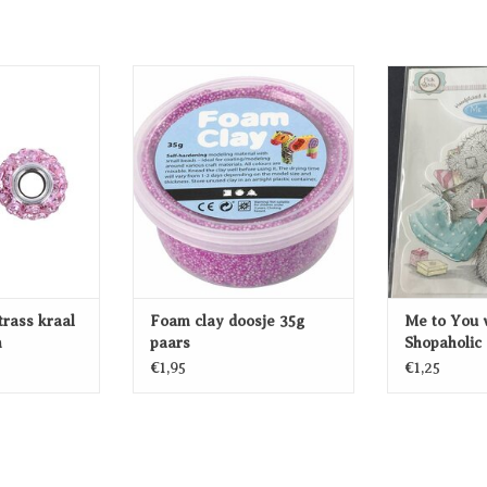
ss kraal roze 15
Foam clay doosje 35g paars
Me to You wen
mm
TOEVOEGEN AAN
TOEVO
EN AAN
WINKELWAGEN
WINK
WAGEN
trass kraal
Foam clay doosje 35g
Me to You 
m
paars
Shopaholic
€1,95
€1,25