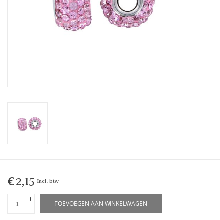
€2,15
Incl. btw
+
TOEVOEGEN AAN WINKELWAGEN
-