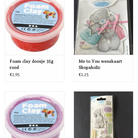
Foam clay doosje 35g
Me to You wenskaart
rood
Shopaholic
€1,95
€1,25