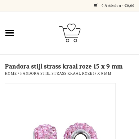
0 Artikelen - €0,00
Home
Jewerly
Decoratie
Pandora stijl strass kraal roze 15 x 9 mm
HOME
/
PANDORA STIJL STRASS KRAAL ROZE 15 X 9 MM
Over Axelle & Din Hobby
Corner