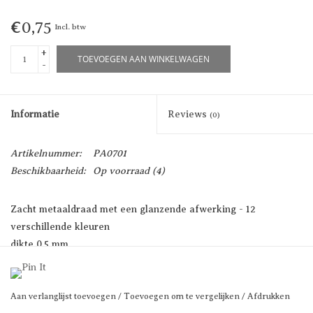
€0,75
Incl. btw
+
TOEVOEGEN AAN WINKELWAGEN
-
Informatie
Reviews
(0)
Artikelnummer:
PA0701
Beschikbaarheid:
Op voorraad
(4)
Zacht metaaldraad met een glanzende afwerking - 12
verschillende kleuren
dikte 0,5 mm
Kies uw kleur
Prijs per 2 meter
Aan verlanglijst toevoegen
/
Toevoegen om te vergelijken
/
Afdrukken