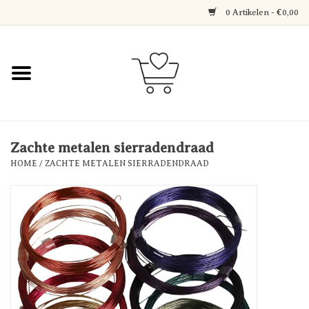
0 Artikelen - €0,00
Home
Jewerly
Decoratie
Zachte metalen sierradendraad
HOME
/
ZACHTE METALEN SIERRADENDRAAD
Over Axelle & Din Hobby
Corner