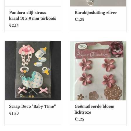
Pandora stijl strass
Karabijnsluiting zilver
kraal 15 x 9 mm turkoois
€1,25
€2,15
Scrap Deco "Baby Time"
Geëmaileerde bloem
lichtroze
€1,50
€1,25