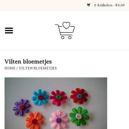
0 Artikelen - €0,00
Home
Jewerly
Decoratie
Vilten bloemetjes
HOME
/
VILTEN BLOEMETJES
Over Axelle & Din Hobby
Corner