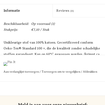
Informatie
Reviews
(0)
Beschikbaarheid:
Op voorraad
(1)
Stukprijs:
€7,10 / Stuk
Unikleurige stof van 100% katoen. Gecertificeerd conform
Oeko-Tex® Standard 100 +, die de kwaliteit zonder schadelijke
stoffen garandeert. Kan op 60°C gewassen worden. (krimpt ca.
3-5%).
Geleverd aan één stuk ongeacht het aantal - max. 25m.
Minimum aankoop is 1m, per hele meter .
Aan verlanglijst toevoegen
/
Toevoegen om te vergelijken
/
Afdrukken
b: 145 cm, 140 g/m2