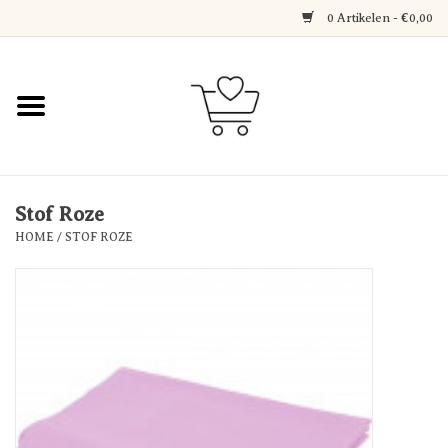
0 Artikelen - €0,00
Home
Jewerly
Decoratie
Stof Roze
HOME
/
STOF ROZE
Over Axelle & Din Hobby
Corner