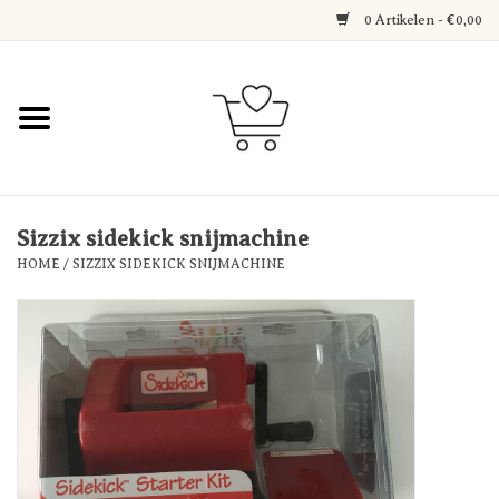
0 Artikelen - €0,00
Home
Jewerly
Decoratie
Sizzix sidekick snijmachine
HOME
/
SIZZIX SIDEKICK SNIJMACHINE
Over Axelle & Din Hobby
Corner