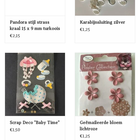
Pandora stijl strass
Karabijnsluiting zilver
kraal 15 x 9 mm turkoois
€1,25
€2,15
Scrap Deco "Baby Time"
Geëmaileerde bloem
lichtroze
€1,50
€1,25