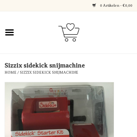
0 Artikelen - €0,00
Home
Jewerly
Decoratie
Sizzix sidekick snijmachine
HOME
/
SIZZIX SIDEKICK SNIJMACHINE
Over Axelle & Din Hobby
Corner