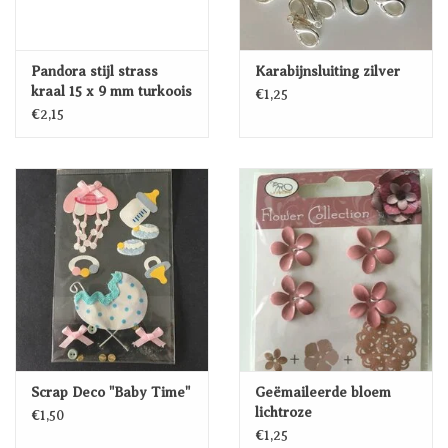
Pandora stijl strass
Karabijnsluiting zilver
kraal 15 x 9 mm turkoois
€1,25
€2,15
Scrap Deco "Baby Time"
Geëmaileerde bloem
lichtroze
€1,50
€1,25