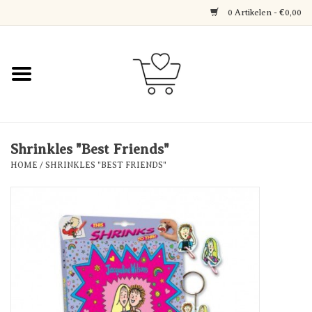
0 Artikelen - €0,00
Home
Jewerly
Decoratie
Shrinkles "Best Friends"
HOME
/
SHRINKLES "BEST FRIENDS"
Over Axelle & Din Hobby
Corner