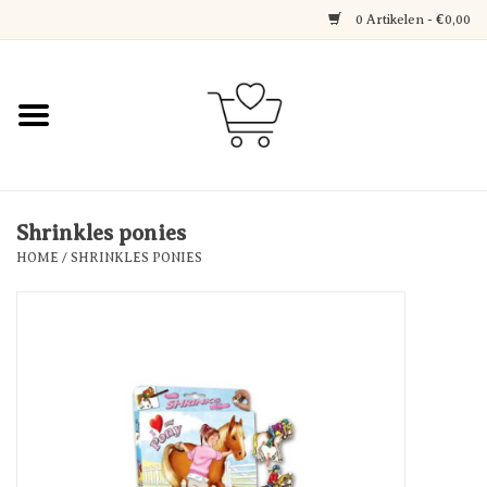
0 Artikelen - €0,00
Home
Jewerly
Decoratie
Shrinkles ponies
HOME
/
SHRINKLES PONIES
Over Axelle & Din Hobby
Corner