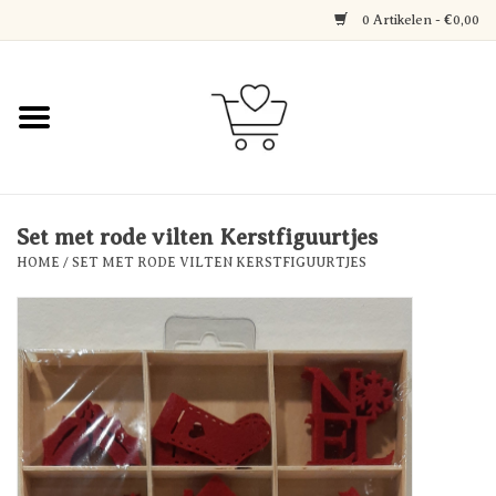
0 Artikelen - €0,00
Home
Jewerly
Decoratie
Set met rode vilten Kerstfiguurtjes
HOME
/
SET MET RODE VILTEN KERSTFIGUURTJES
Over Axelle & Din Hobby
Corner