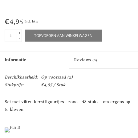
€4,95
Incl. btw
+
TOEVOEGEN AAN WINKELWAGEN
-
Informatie
Reviews
(0)
Beschikbaarheid:
Op voorraad
(2)
Stukprijs:
€4,95 / Stuk
Set met vilten kerstfiguurtjes - rood - 48 stuks - om ergens op
te kleven