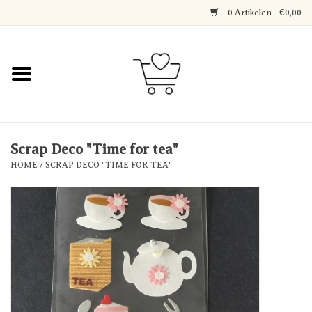
0 Artikelen - €0,00
Home
Jewerly
Decoratie
Scrap Deco "Time for tea"
HOME
/
SCRAP DECO "TIME FOR TEA"
Over Axelle & Din Hobby
Corner