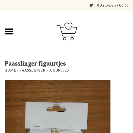
0 Artikelen - €0,00
Home
Jewerly
Decoratie
Paasslinger figuurtjes
HOME
/
PAASSLINGER FIGUURTJES
Over Axelle & Din Hobby
Corner