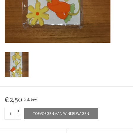
€2,50
Incl. btw
+
TOEVOEGEN AAN WINKELWAGEN
-