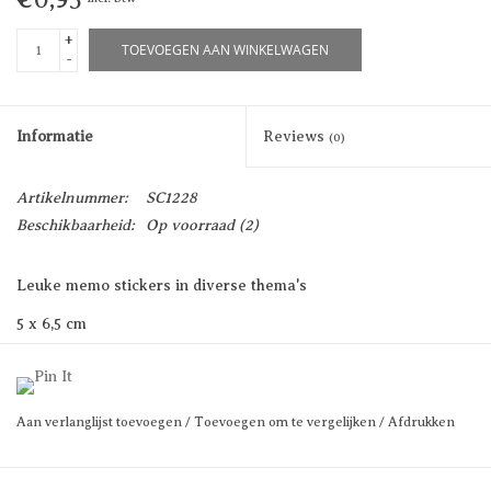
+
TOEVOEGEN AAN WINKELWAGEN
-
Informatie
Reviews
(0)
Artikelnummer:
SC1228
Beschikbaarheid:
Op voorraad
(2)
Leuke memo stickers in diverse thema's
5 x 6,5 cm
Kies je thema
Prijs per stuk
Aan verlanglijst toevoegen
/
Toevoegen om te vergelijken
/
Afdrukken