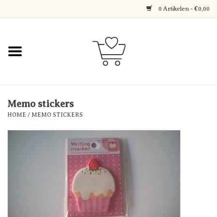
0 Artikelen - €0,00
Home
Jewerly
Decoratie
Memo stickers
HOME
/
MEMO STICKERS
Over Axelle & Din Hobby
Corner