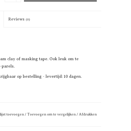
Reviews
(0)
oam clay of masking tape. Ook leuk om te
-parels.
ijgbaar op bestelling - levertijd: 10 dagen.
lijst toevoegen
/
Toevoegen om te vergelijken
/
Afdrukken