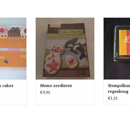
up cakes
Memo zeedieren
Stempelku
EN AAN
TOEVOEGEN AAN
TOEVO
WAGEN
WINKELWAGEN
WINK
p cakes
Memo zeedieren
Stempelku
regenboog
€9,95
€1,35