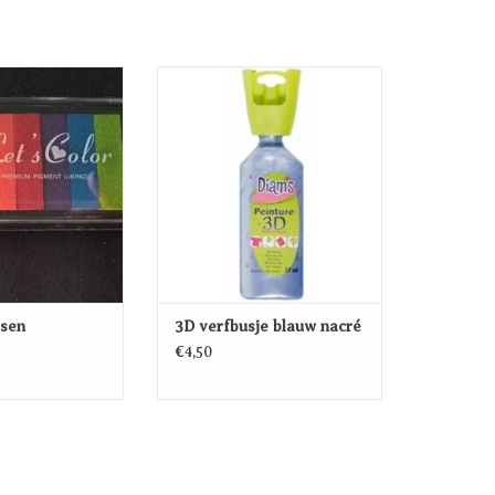
ssen regenboog
3D verfbusje blauw nacré
EGEN AAN
TOEVOEGEN AAN
ELWAGEN
WINKELWAGEN
ssen
3D verfbusje blauw nacré
€4,50