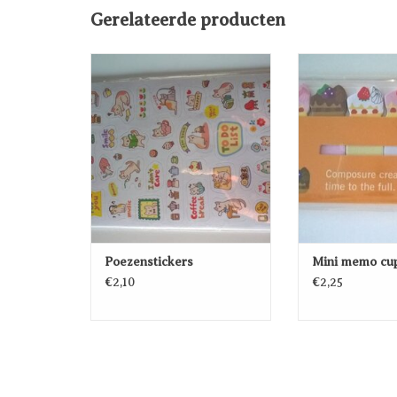
Gerelateerde producten
Poezenstickers
Mini memo c
TOEVOEGEN AAN
TOEVOEG
WINKELWAGEN
WINKEL
Poezenstickers
Mini memo cu
€2,10
€2,25