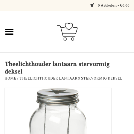
0 Artikelen - €0,00
Home
Jewerly
Decoratie
Theelichthouder lantaarn stervormig
deksel
HOME
/
THEELICHTHOUDER LANTAARN STERVORMIG DEKSEL
Over Axelle & Din Hobby
Corner