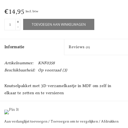
€14,95
Incl. btw
+
TOEVOEGEN AAN WINKELWAGEN
-
Informatie
Reviews
(0)
Artikelnummer:
KNF0358
Beschikbaarheid:
Op voorraad
(3)
Knutselpakket met 3D-verzamelkastje in MDF om zelf in
elkaar te zetten en te versieren
6 x 18 x 5.9 cm
Prijs per stuk
Aan verlanglijst toevoegen
/
Toevoegen om te vergelijken
/
Afdrukken