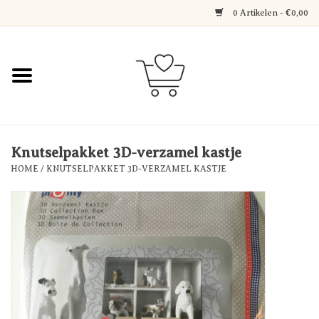
0 Artikelen - €0,00
Home
Jewerly
Decoratie
Knutselpakket 3D-verzamel kastje
HOME
/
KNUTSELPAKKET 3D-VERZAMEL KASTJE
Over Axelle & Din Hobby
Corner