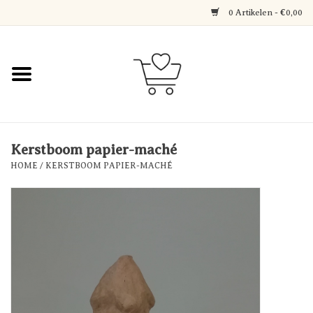
0 Artikelen - €0,00
Home
Jewerly
Decoratie
Kerstboom papier-maché
HOME
/
KERSTBOOM PAPIER-MACHÉ
Over Axelle & Din Hobby
Corner