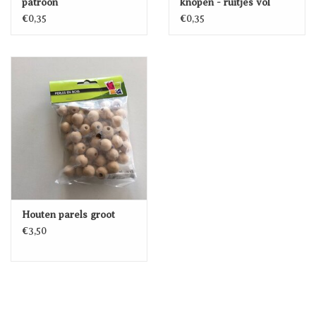
patroon
knopen - ruitjes vol
patroon
€0,35
€0,35
Houten parels groot
€3,50