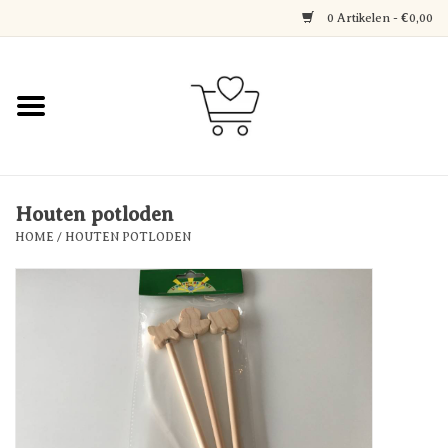
0 Artikelen - €0,00
Home
Jewerly
Decoratie
Houten potloden
HOME
/
HOUTEN POTLODEN
Over Axelle & Din Hobby
Corner