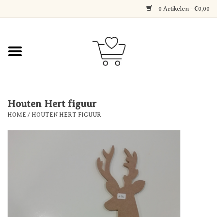
0 Artikelen - €0,00
Home
Jewerly
Decoratie
Houten Hert figuur
HOME
/
HOUTEN HERT FIGUUR
Over Axelle & Din Hobby
Corner