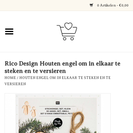
0 Artikelen - €0,00
Home
Jewerly
Decoratie
Rico Design Houten engel om in elkaar te
steken en te versieren
HOME
/
HOUTEN ENGEL OM IN ELKAAR TE STEKEN EN TE
Over Axelle & Din Hobby
VERSIEREN
Corner