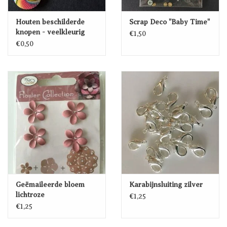
Houten beschilderde
Scrap Deco "Baby Time"
knopen - veelkleurig
€1,50
€0,50
Geëmaileerde bloem
Karabijnsluiting zilver
lichtroze
€1,25
€1,25