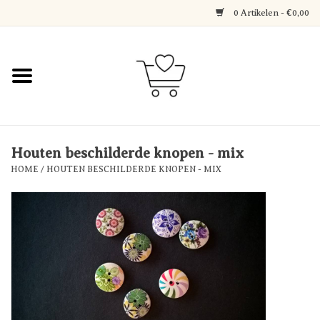
0 Artikelen - €0,00
Home
Jewerly
Decoratie
Houten beschilderde knopen - mix
HOME
/
HOUTEN BESCHILDERDE KNOPEN - MIX
Over Axelle & Din Hobby
Corner