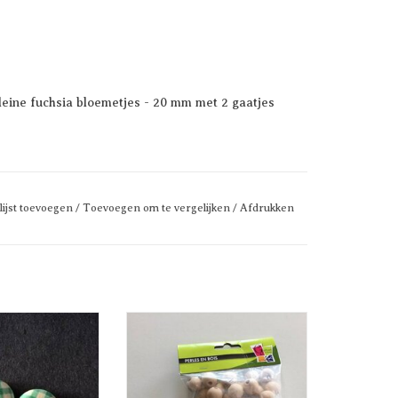
eine fuchsia bloemetjes - 20 mm met 2 gaatjes
lijst toevoegen
/
Toevoegen om te vergelijken
/
Afdrukken
ilderde knopen -
Houten parels groot
 vol patroon
TOEVOEGEN AAN
EGEN AAN
WINKELWAGEN
ELWAGEN