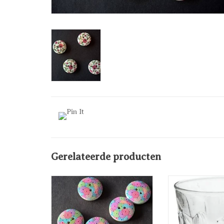
Gerelateerde producten
Houten beschilderde knopen -
Konisch gevormd
pastel rondjes
TOEVOEG
TOEVOEGEN AAN
WINKEL
WINKELWAGEN