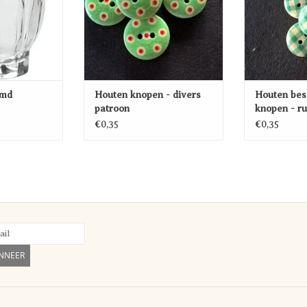
rmd
Houten knopen - divers
Houten bes
patroon
knopen - ru
patroon
€0,35
€0,35
NNEER