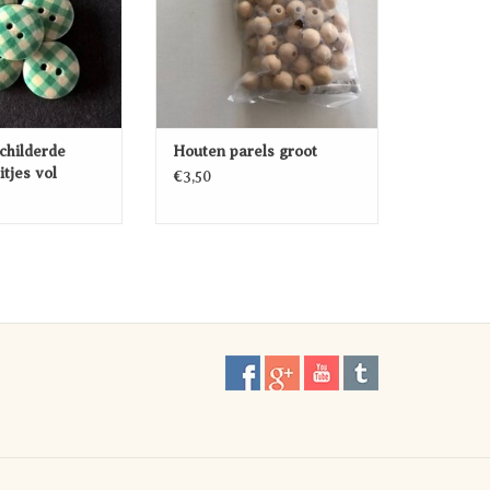
childerde
Houten parels groot
itjes vol
€3,50