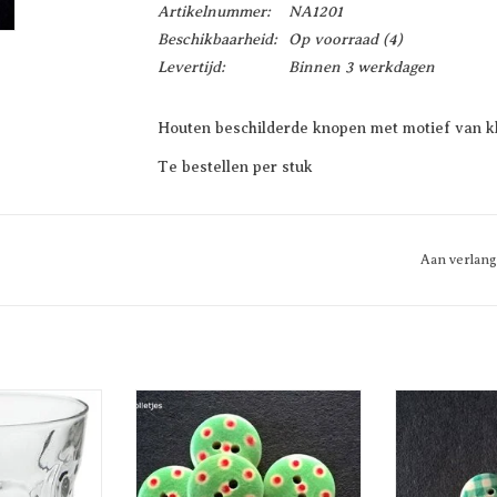
Artikelnummer:
NA1201
Beschikbaarheid:
Op voorraad
(4)
Levertijd:
Binnen 3 werkdagen
Houten beschilderde knopen met motief van kl
Te bestellen per stuk
Aan verlang
 waxinelicht
Houten knopen - divers patroon
Houten besch
ruitjes
EN AAN
TOEVOEGEN AAN
WAGEN
WINKELWAGEN
TOEVO
WINK