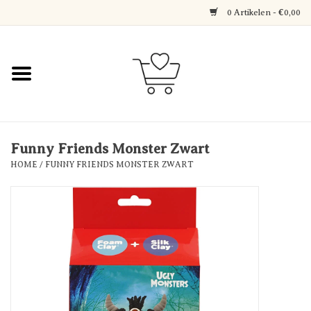
0 Artikelen - €0,00
Home
Jewerly
Decoratie
Funny Friends Monster Zwart
HOME
/
FUNNY FRIENDS MONSTER ZWART
Over Axelle & Din Hobby
Corner