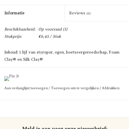
Informatie
Reviews
(0)
Beschikbaarheid:
Op voorraad
(1)
Stukprijs:
€6,45 / Stuk
Inhoud: 1 lijf van styropor, ogen, boetseergereedschap, Foam
Clay® en Silk Clay®
Deze set bevat alle benodigde materialen voor het maken van
een grappig figuur met Foam Clay® en Silk Clay®
Aan verlanglijst toevoegen
/
Toevoegen om te vergelijken
/
Afdrukken