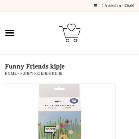
0 Artikelen - €0,00
Home
Jewerly
Decoratie
Funny Friends kipje
HOME
/
FUNNY FRIENDS KIPJE
Over Axelle & Din Hobby
Corner