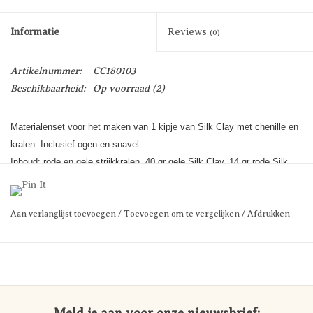
Informatie
Reviews
(0)
Artikelnummer:
CC180103
Beschikbaarheid:
Op voorraad
(2)
Materialenset voor het maken van 1 kipje van Silk Clay met chenille en
kralen. Inclusief ogen en snavel.
Inhoud: rode en gele strijkkralen, 40 gr gele Silk Clay, 14 gr rode Silk
Clay, 1 set grappige ogen, 2x rood chenille, 1 snavel en 2
styroporballen.
Aan verlanglijst toevoegen
/
Toevoegen om te vergelijken
/
Afdrukken
Prijs per set.