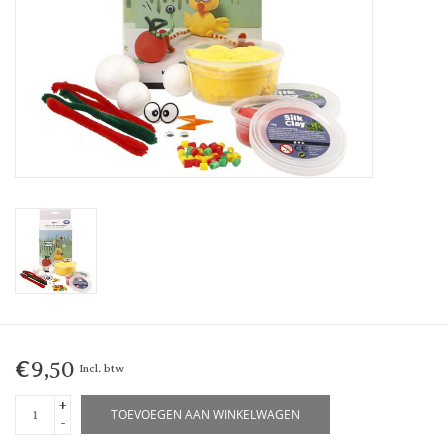
€9,50
Incl. btw
+
TOEVOEGEN AAN WINKELWAGEN
-