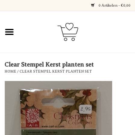
0 Artikelen - €0,00
Home
Jewerly
Decoratie
Clear Stempel Kerst planten set
HOME
/
CLEAR STEMPEL KERST PLANTEN SET
Over Axelle & Din Hobby
Corner