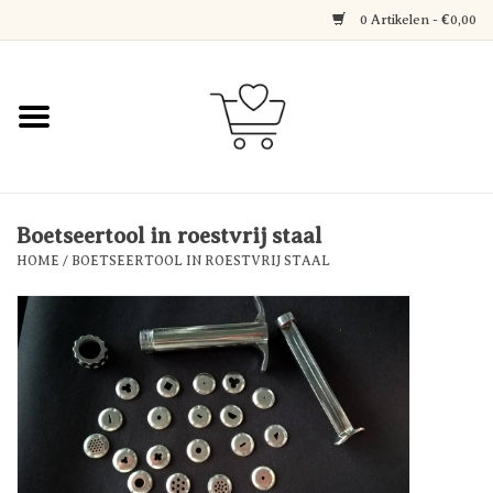
0 Artikelen - €0,00
Home
Jewerly
Decoratie
Boetseertool in roestvrij staal
HOME
/
BOETSEERTOOL IN ROESTVRIJ STAAL
Over Axelle & Din Hobby
Corner