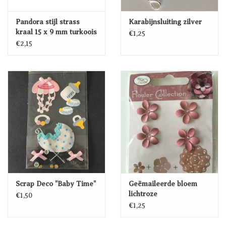
Pandora stijl strass
Karabijnsluiting zilver
kraal 15 x 9 mm turkoois
€1,25
€2,15
Scrap Deco "Baby Time"
Geëmaileerde bloem
lichtroze
€1,50
€1,25