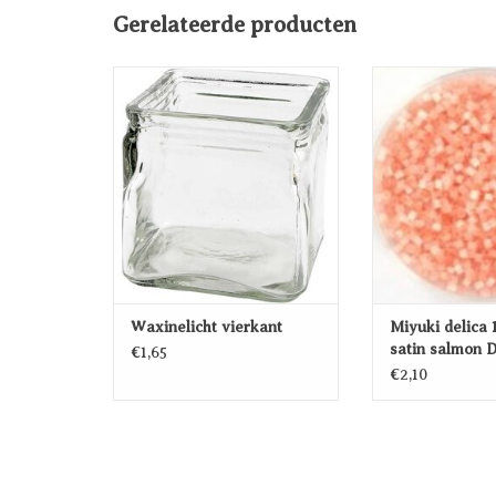
Gerelateerde producten
Waxinelicht vierkant
Miyuki delica 11
salmon 
TOEVOEGEN AAN
WINKELWAGEN
TOEVOEG
WINKEL
Waxinelicht vierkant
Miyuki delica 1
satin salmon 
€1,65
€2,10