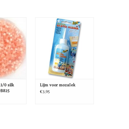
/0 silk satin
Lijm voor mozaïek
DB825
TOEVOEGEN AAN
EN AAN
WINKELWAGEN
WAGEN
1/0 silk
Lijm voor mozaïek
DB825
€3,95