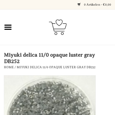
0 Artikelen - €0,00
Home
Jewerly
Decoratie
Miyuki delica 11/0 opaque luster gray
DB252
HOME
/
MIYUKI DELICA 11/0 OPAQUE LUSTER GRAY DB252
Over Axelle & Din Hobby
Corner