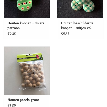
Houten knopen - divers
Houten beschilderde
patroon
knopen - ruitjes vol
patroon
€0,35
€0,35
Houten parels groot
€3,50