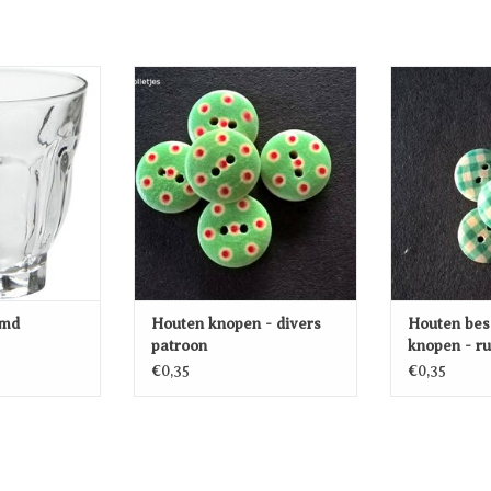
 waxinelicht
Houten knopen - divers patroon
Houten besch
ruitjes
EN AAN
TOEVOEGEN AAN
WAGEN
WINKELWAGEN
TOEVO
WINK
rmd
Houten knopen - divers
Houten bes
patroon
knopen - ru
patroon
€0,35
€0,35