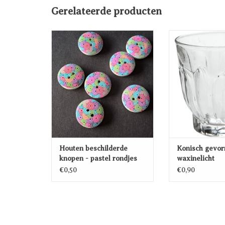
Gerelateerde producten
Houten beschilderde knopen -
Konisch gevormd
pastel rondjes
TOEVOEG
TOEVOEGEN AAN
WINKEL
WINKELWAGEN
Houten beschilderde
Konisch gevo
knopen - pastel rondjes
waxinelicht
€0,50
€0,90