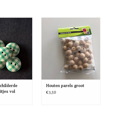
ilderde knopen -
Houten parels groot
 vol patroon
TOEVOEGEN AAN
EGEN AAN
WINKELWAGEN
ELWAGEN
childerde
Houten parels groot
itjes vol
€3,50